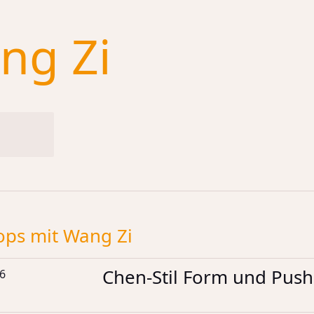
ng Zi
ps mit Wang Zi
ps mit Wang Zi
Chen-Stil Form und Pus
16