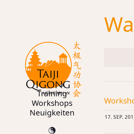
Skip to content
Wa
Verein
Training
Worksho
Worksho
Workshops
Neuigkeiten
17. SEP. 20